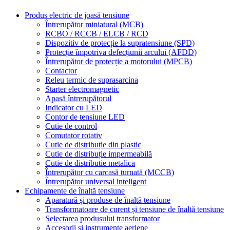
Produs electric de joasă tensiune
Întrerupător miniatural (MCB)
RCBO / RCCB / ELCB / RCD
Dispozitiv de protecție la supratensiune (SPD)
Protecție împotriva defecțiunii arcului (AFDD)
Întrerupător de protecție a motorului (MPCB)
Contactor
Releu termic de suprasarcina
Starter electromagnetic
Apasă întrerupătorul
Indicator cu LED
Contor de tensiune LED
Cutie de control
Comutator rotativ
Cutie de distribuție din plastic
Cutie de distribuție impermeabilă
Cutie de distributie metalica
Întrerupător cu carcasă turnată (MCCB)
Întrerupător universal inteligent
Echipamente de înaltă tensiune
Aparatură și produse de înaltă tensiune
Transformatoare de curent și tensiune de înaltă tensiune
Selectarea produsului transformator
Accesorii și instrumente aeriene