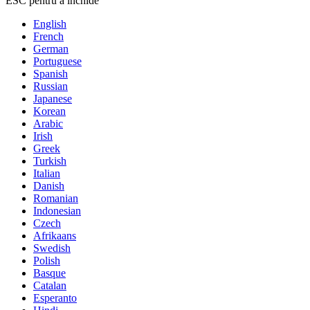
ESC pentru a închide
English
French
German
Portuguese
Spanish
Russian
Japanese
Korean
Arabic
Irish
Greek
Turkish
Italian
Danish
Romanian
Indonesian
Czech
Afrikaans
Swedish
Polish
Basque
Catalan
Esperanto