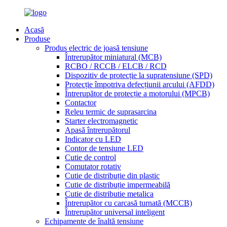
Acasă
Produse
Produs electric de joasă tensiune
Întrerupător miniatural (MCB)
RCBO / RCCB / ELCB / RCD
Dispozitiv de protecție la supratensiune (SPD)
Protecție împotriva defecțiunii arcului (AFDD)
Întrerupător de protecție a motorului (MPCB)
Contactor
Releu termic de suprasarcina
Starter electromagnetic
Apasă întrerupătorul
Indicator cu LED
Contor de tensiune LED
Cutie de control
Comutator rotativ
Cutie de distribuție din plastic
Cutie de distribuție impermeabilă
Cutie de distributie metalica
Întrerupător cu carcasă turnată (MCCB)
Întrerupător universal inteligent
Echipamente de înaltă tensiune