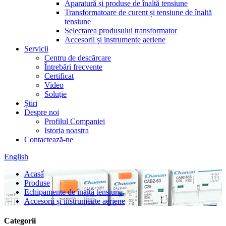
Aparatură și produse de înaltă tensiune
Transformatoare de curent și tensiune de înaltă
tensiune
Selectarea produsului transformator
Accesorii și instrumente aeriene
Servicii
Centru de descărcare
Întrebări frecvente
Certificat
Video
Soluţie
Știri
Despre noi
Profilul Companiei
Istoria noastra
Contactează-ne
English
Acasă
Produse
Echipamente de înaltă tensiune
Accesorii și instrumente aeriene
Categorii