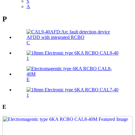
S
A
P
C
1
E
1
E