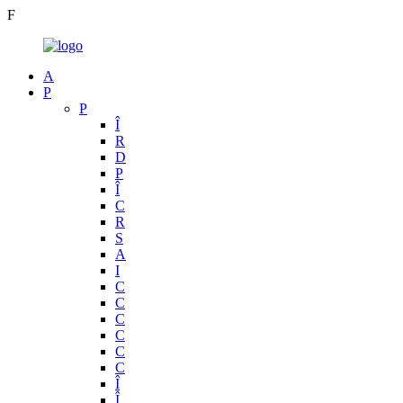
F
A
P
P
Î
R
D
P
Î
C
R
S
A
I
C
C
C
C
C
C
Î
Î