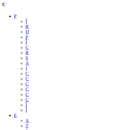
C
P
Î
R
D
P
Î
C
R
S
A
I
C
C
C
C
C
C
Î
Î
E
A
T