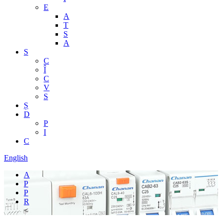
E
A
T
S
A
S
C
Î
C
V
S
Ș
D
P
I
C
English
A
P
P
R
<