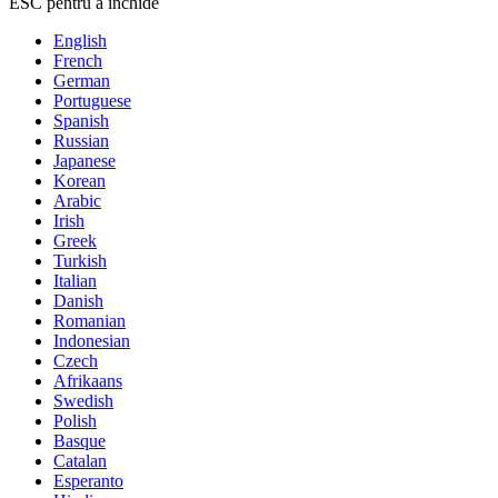
ESC pentru a închide
English
French
German
Portuguese
Spanish
Russian
Japanese
Korean
Arabic
Irish
Greek
Turkish
Italian
Danish
Romanian
Indonesian
Czech
Afrikaans
Swedish
Polish
Basque
Catalan
Esperanto