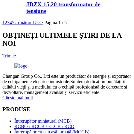
JDZX-15,20 transformator de
tensiune
1
2
3
4
5
Următorul >
>>
Pagina 1 / 5
OBȚINEȚI ULTIMELE ȘTIRI DE LA
NOI
Trimite
Changan Group Co., Ltd este un producător de energie și exportator
de echipamente electrice industriale.Suntem dedicați îmbunătățirii
calității vieții și a mediului cu o echipă profesionistă de cercetare și
dezvoltare, management avansat și servicii eficiente.
Citeste mai mult
PRODUSE
Întrerupător miniatural (MCB)
RCBO / RCCB / ELCB / RCD
Întrerupător cu carcasă turnată (MCCB)