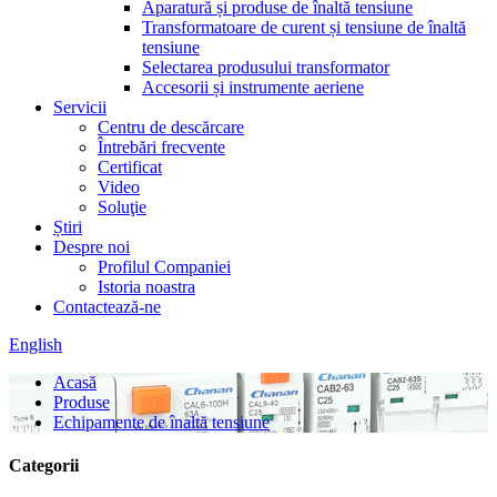
Aparatură și produse de înaltă tensiune
Transformatoare de curent și tensiune de înaltă
tensiune
Selectarea produsului transformator
Accesorii și instrumente aeriene
Servicii
Centru de descărcare
Întrebări frecvente
Certificat
Video
Soluţie
Știri
Despre noi
Profilul Companiei
Istoria noastra
Contactează-ne
English
Acasă
Produse
Echipamente de înaltă tensiune
Categorii