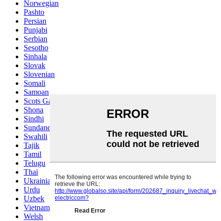
Norwegian
Pashto
Persian
Punjabi
Serbian
Sesotho
Sinhala
Slovak
Slovenian
Somali
Samoan
Scots Gaelic
Shona
Sindhi
Sundanese
Swahili
Tajik
Tamil
Telugu
Thai
Ukrainian
Urdu
Uzbek
Vietnamese
Welsh