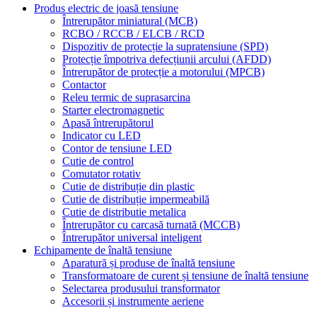
Produs electric de joasă tensiune
Întrerupător miniatural (MCB)
RCBO / RCCB / ELCB / RCD
Dispozitiv de protecție la supratensiune (SPD)
Protecție împotriva defecțiunii arcului (AFDD)
Întrerupător de protecție a motorului (MPCB)
Contactor
Releu termic de suprasarcina
Starter electromagnetic
Apasă întrerupătorul
Indicator cu LED
Contor de tensiune LED
Cutie de control
Comutator rotativ
Cutie de distribuție din plastic
Cutie de distribuție impermeabilă
Cutie de distributie metalica
Întrerupător cu carcasă turnată (MCCB)
Întrerupător universal inteligent
Echipamente de înaltă tensiune
Aparatură și produse de înaltă tensiune
Transformatoare de curent și tensiune de înaltă tensiune
Selectarea produsului transformator
Accesorii și instrumente aeriene