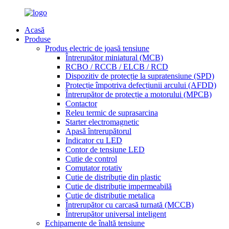
Acasă
Produse
Produs electric de joasă tensiune
Întrerupător miniatural (MCB)
RCBO / RCCB / ELCB / RCD
Dispozitiv de protecție la supratensiune (SPD)
Protecție împotriva defecțiunii arcului (AFDD)
Întrerupător de protecție a motorului (MPCB)
Contactor
Releu termic de suprasarcina
Starter electromagnetic
Apasă întrerupătorul
Indicator cu LED
Contor de tensiune LED
Cutie de control
Comutator rotativ
Cutie de distribuție din plastic
Cutie de distribuție impermeabilă
Cutie de distributie metalica
Întrerupător cu carcasă turnată (MCCB)
Întrerupător universal inteligent
Echipamente de înaltă tensiune