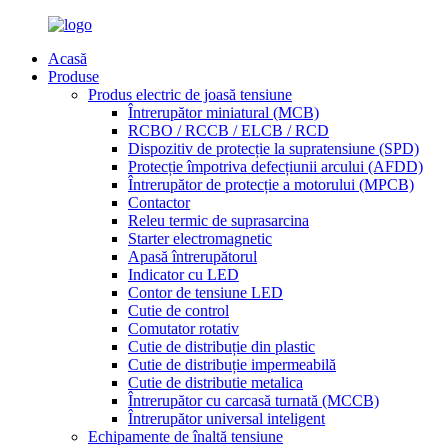
Acasă
Produse
Produs electric de joasă tensiune
Întrerupător miniatural (MCB)
RCBO / RCCB / ELCB / RCD
Dispozitiv de protecție la supratensiune (SPD)
Protecție împotriva defecțiunii arcului (AFDD)
Întrerupător de protecție a motorului (MPCB)
Contactor
Releu termic de suprasarcina
Starter electromagnetic
Apasă întrerupătorul
Indicator cu LED
Contor de tensiune LED
Cutie de control
Comutator rotativ
Cutie de distribuție din plastic
Cutie de distribuție impermeabilă
Cutie de distributie metalica
Întrerupător cu carcasă turnată (MCCB)
Întrerupător universal inteligent
Echipamente de înaltă tensiune