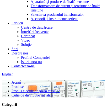
Aparatură și produse de înaltă tensiune
Transformatoare de curent și tensiune de înaltă
tensiune
Selectarea produsului transformator
Accesorii și instrumente aeriene
Servicii
Centru de descărcare
Întrebări frecvente
Certificat
Video
Soluţie
Știri
Despre noi
Profilul Companiei
Istoria noastra
Contactează-ne
English
Acasă
Produse
Produs electric de joasă tensiune
Cutie de distributie metalica
Categorii