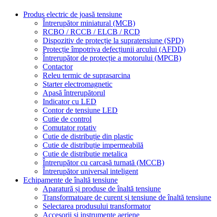
Produs electric de joasă tensiune
Întrerupător miniatural (MCB)
RCBO / RCCB / ELCB / RCD
Dispozitiv de protecție la supratensiune (SPD)
Protecție împotriva defecțiunii arcului (AFDD)
Întrerupător de protecție a motorului (MPCB)
Contactor
Releu termic de suprasarcina
Starter electromagnetic
Apasă întrerupătorul
Indicator cu LED
Contor de tensiune LED
Cutie de control
Comutator rotativ
Cutie de distribuție din plastic
Cutie de distribuție impermeabilă
Cutie de distributie metalica
Întrerupător cu carcasă turnată (MCCB)
Întrerupător universal inteligent
Echipamente de înaltă tensiune
Aparatură și produse de înaltă tensiune
Transformatoare de curent și tensiune de înaltă tensiune
Selectarea produsului transformator
Accesorii și instrumente aeriene