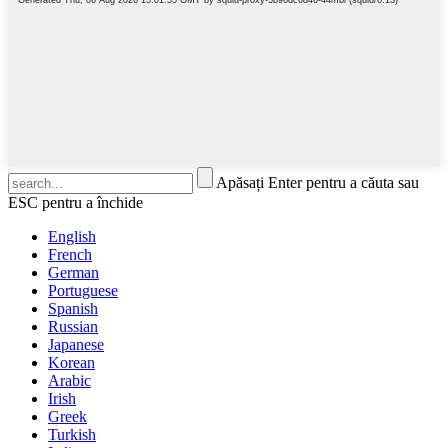
Apăsați Enter pentru a căuta sau
ESC pentru a închide
English
French
German
Portuguese
Spanish
Russian
Japanese
Korean
Arabic
Irish
Greek
Turkish