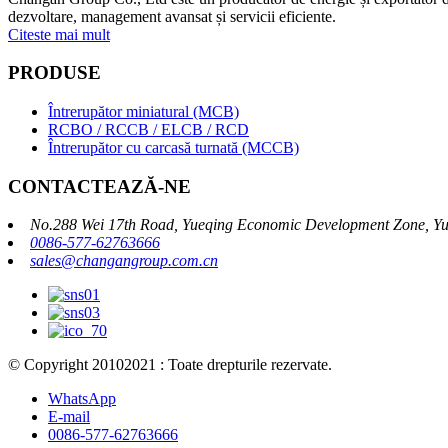
dezvoltare, management avansat și servicii eficiente.
Citeste mai mult
PRODUSE
Întrerupător miniatural (MCB)
RCBO / RCCB / ELCB / RCD
Întrerupător cu carcasă turnată (MCCB)
CONTACTEAZĂ-NE
No.288 Wei 17th Road, Yueqing Economic Development Zone, Yu
0086-577-62763666
sales@changangroup.com.cn
© Copyright 20102021 : Toate drepturile rezervate.
WhatsApp
E-mail
0086-577-62763666