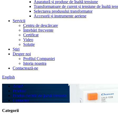
Aparatură și produse de înaltă tensiune
Transformatoare de curent și tensiune de înaltă ten
Selectarea produsului transformator
Accesorii și instrumente aeriene
Servicii
Centru de descărcare
Întrebări frecvente
Certificat
Video
Soluţie
Știri
Despre noi
Profilul Companiei
Istoria noastra
Contactează-ne
English
Acasă
Produse
Produs electric de joasă tensiune
Contactor
Categorii