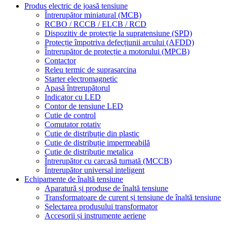
Produs electric de joasă tensiune
Întrerupător miniatural (MCB)
RCBO / RCCB / ELCB / RCD
Dispozitiv de protecție la supratensiune (SPD)
Protecție împotriva defecțiunii arcului (AFDD)
Întrerupător de protecție a motorului (MPCB)
Contactor
Releu termic de suprasarcina
Starter electromagnetic
Apasă întrerupătorul
Indicator cu LED
Contor de tensiune LED
Cutie de control
Comutator rotativ
Cutie de distribuție din plastic
Cutie de distribuție impermeabilă
Cutie de distributie metalica
Întrerupător cu carcasă turnată (MCCB)
Întrerupător universal inteligent
Echipamente de înaltă tensiune
Aparatură și produse de înaltă tensiune
Transformatoare de curent și tensiune de înaltă tensiune
Selectarea produsului transformator
Accesorii și instrumente aeriene