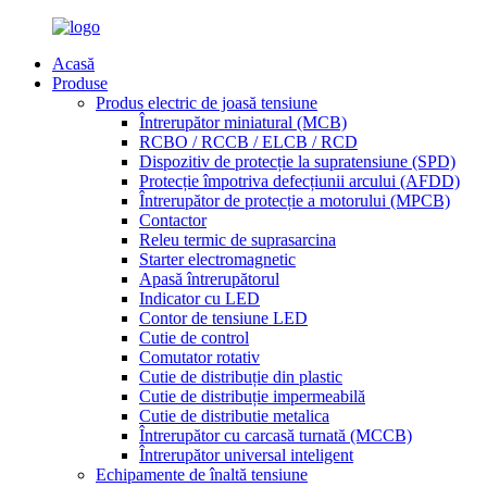
Acasă
Produse
Produs electric de joasă tensiune
Întrerupător miniatural (MCB)
RCBO / RCCB / ELCB / RCD
Dispozitiv de protecție la supratensiune (SPD)
Protecție împotriva defecțiunii arcului (AFDD)
Întrerupător de protecție a motorului (MPCB)
Contactor
Releu termic de suprasarcina
Starter electromagnetic
Apasă întrerupătorul
Indicator cu LED
Contor de tensiune LED
Cutie de control
Comutator rotativ
Cutie de distribuție din plastic
Cutie de distribuție impermeabilă
Cutie de distributie metalica
Întrerupător cu carcasă turnată (MCCB)
Întrerupător universal inteligent
Echipamente de înaltă tensiune