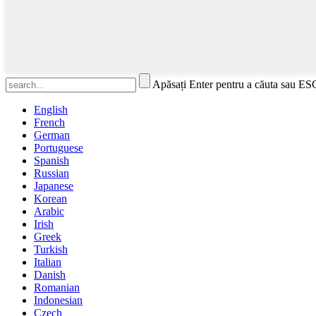
Apăsați Enter pentru a căuta sau ES
English
French
German
Portuguese
Spanish
Russian
Japanese
Korean
Arabic
Irish
Greek
Turkish
Italian
Danish
Romanian
Indonesian
Czech