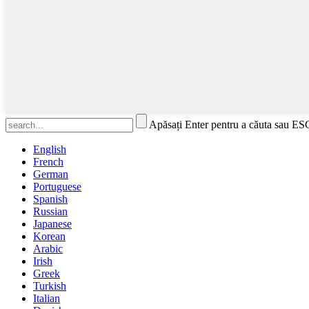
Apăsați Enter pentru a căuta sau ES
English
French
German
Portuguese
Spanish
Russian
Japanese
Korean
Arabic
Irish
Greek
Turkish
Italian