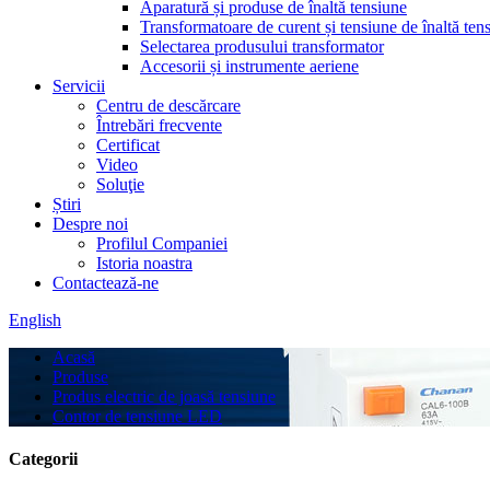
Aparatură și produse de înaltă tensiune
Transformatoare de curent și tensiune de înaltă ten
Selectarea produsului transformator
Accesorii și instrumente aeriene
Servicii
Centru de descărcare
Întrebări frecvente
Certificat
Video
Soluţie
Știri
Despre noi
Profilul Companiei
Istoria noastra
Contactează-ne
English
Acasă
Produse
Produs electric de joasă tensiune
Contor de tensiune LED
Categorii