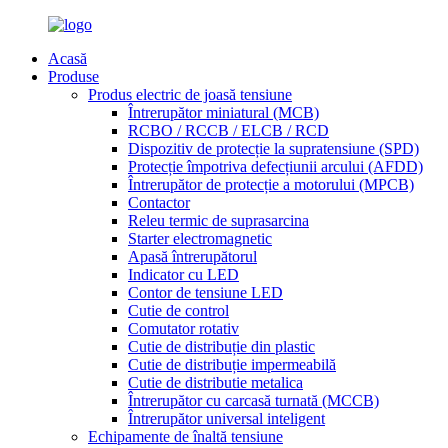
Acasă
Produse
Produs electric de joasă tensiune
Întrerupător miniatural (MCB)
RCBO / RCCB / ELCB / RCD
Dispozitiv de protecție la supratensiune (SPD)
Protecție împotriva defecțiunii arcului (AFDD)
Întrerupător de protecție a motorului (MPCB)
Contactor
Releu termic de suprasarcina
Starter electromagnetic
Apasă întrerupătorul
Indicator cu LED
Contor de tensiune LED
Cutie de control
Comutator rotativ
Cutie de distribuție din plastic
Cutie de distribuție impermeabilă
Cutie de distributie metalica
Întrerupător cu carcasă turnată (MCCB)
Întrerupător universal inteligent
Echipamente de înaltă tensiune