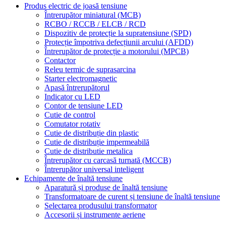
Produs electric de joasă tensiune
Întrerupător miniatural (MCB)
RCBO / RCCB / ELCB / RCD
Dispozitiv de protecție la supratensiune (SPD)
Protecție împotriva defecțiunii arcului (AFDD)
Întrerupător de protecție a motorului (MPCB)
Contactor
Releu termic de suprasarcina
Starter electromagnetic
Apasă întrerupătorul
Indicator cu LED
Contor de tensiune LED
Cutie de control
Comutator rotativ
Cutie de distribuție din plastic
Cutie de distribuție impermeabilă
Cutie de distributie metalica
Întrerupător cu carcasă turnată (MCCB)
Întrerupător universal inteligent
Echipamente de înaltă tensiune
Aparatură și produse de înaltă tensiune
Transformatoare de curent și tensiune de înaltă tensiune
Selectarea produsului transformator
Accesorii și instrumente aeriene