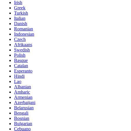
Irish
Greek
Turkish
Italian
Danish
Romanian
Indonesian
Czech
Afrikaans
Swedish
Polish
Basque
Catalan
Esperanto
Hindi
Lao
Albanian
Amharic
Armenian
Azerbaijani
Belarusian
Bengali
Bosnian
Bulgarian
Cebuano