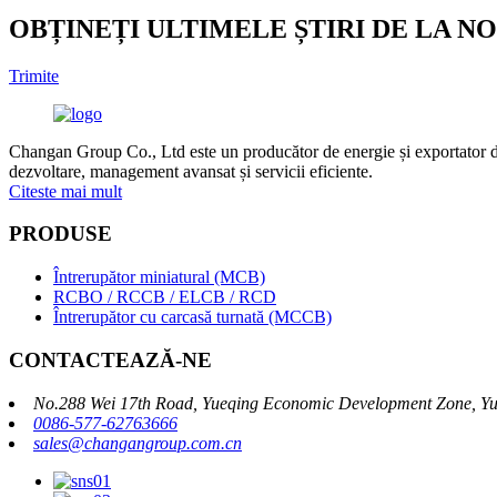
OBȚINEȚI ULTIMELE ȘTIRI DE LA NO
Trimite
Changan Group Co., Ltd este un producător de energie și exportator de e
dezvoltare, management avansat și servicii eficiente.
Citeste mai mult
PRODUSE
Întrerupător miniatural (MCB)
RCBO / RCCB / ELCB / RCD
Întrerupător cu carcasă turnată (MCCB)
CONTACTEAZĂ-NE
No.288 Wei 17th Road, Yueqing Economic Development Zone, Yu
0086-577-62763666
sales@changangroup.com.cn