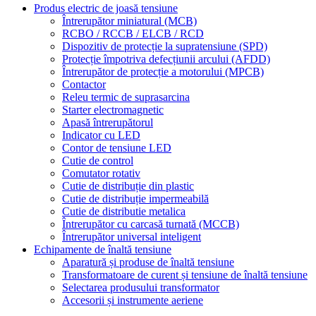
Produs electric de joasă tensiune
Întrerupător miniatural (MCB)
RCBO / RCCB / ELCB / RCD
Dispozitiv de protecție la supratensiune (SPD)
Protecție împotriva defecțiunii arcului (AFDD)
Întrerupător de protecție a motorului (MPCB)
Contactor
Releu termic de suprasarcina
Starter electromagnetic
Apasă întrerupătorul
Indicator cu LED
Contor de tensiune LED
Cutie de control
Comutator rotativ
Cutie de distribuție din plastic
Cutie de distribuție impermeabilă
Cutie de distributie metalica
Întrerupător cu carcasă turnată (MCCB)
Întrerupător universal inteligent
Echipamente de înaltă tensiune
Aparatură și produse de înaltă tensiune
Transformatoare de curent și tensiune de înaltă tensiune
Selectarea produsului transformator
Accesorii și instrumente aeriene