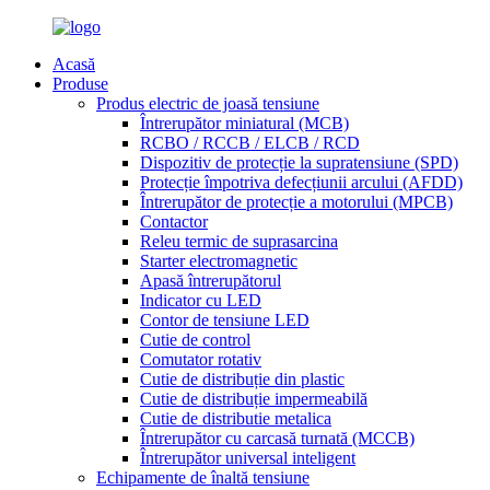
Acasă
Produse
Produs electric de joasă tensiune
Întrerupător miniatural (MCB)
RCBO / RCCB / ELCB / RCD
Dispozitiv de protecție la supratensiune (SPD)
Protecție împotriva defecțiunii arcului (AFDD)
Întrerupător de protecție a motorului (MPCB)
Contactor
Releu termic de suprasarcina
Starter electromagnetic
Apasă întrerupătorul
Indicator cu LED
Contor de tensiune LED
Cutie de control
Comutator rotativ
Cutie de distribuție din plastic
Cutie de distribuție impermeabilă
Cutie de distributie metalica
Întrerupător cu carcasă turnată (MCCB)
Întrerupător universal inteligent
Echipamente de înaltă tensiune