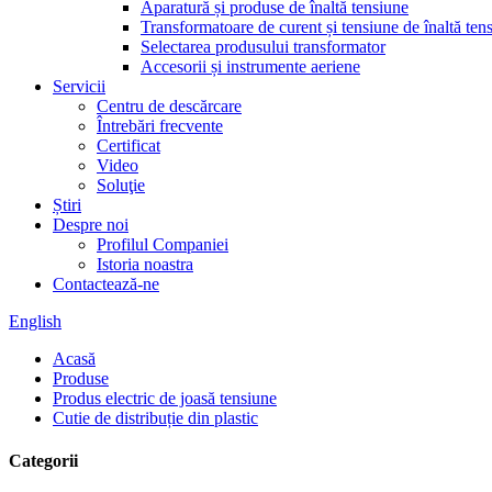
Aparatură și produse de înaltă tensiune
Transformatoare de curent și tensiune de înaltă ten
Selectarea produsului transformator
Accesorii și instrumente aeriene
Servicii
Centru de descărcare
Întrebări frecvente
Certificat
Video
Soluţie
Știri
Despre noi
Profilul Companiei
Istoria noastra
Contactează-ne
English
Acasă
Produse
Produs electric de joasă tensiune
Cutie de distribuție din plastic
Categorii