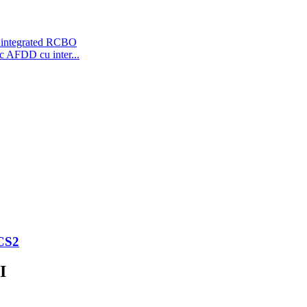
c AFDD cu inter...
 CS2
I