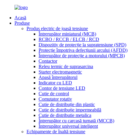
Acasă
Produse
Produs electric de joasă tensiune
Întrerupător miniatural (MCB)
RCBO / RCCB / ELCB / RCD
Dispozitiv de protecție la supratensiune (SPD)
Protecție împotriva defecțiunii arcului (AFDD)
Întrerupător de protecție a motorului (MPCB)
Contactor
Releu termic de suprasarcina
Starter electromagnetic
Apasă întrerupătorul
Indicator cu LED
Contor de tensiune LED
Cutie de control
Comutator rotativ
Cutie de distribuție din plastic
Cutie de distribuție impermeabilă
Cutie de distributie metalica
Întrerupător cu carcasă turnată (MCCB)
Întrerupător universal inteligent
Echipamente de înaltă tensiune