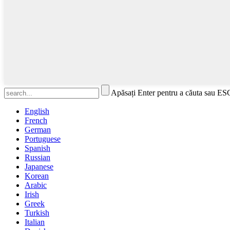
Apăsați Enter pentru a căuta sau ES
English
French
German
Portuguese
Spanish
Russian
Japanese
Korean
Arabic
Irish
Greek
Turkish
Italian