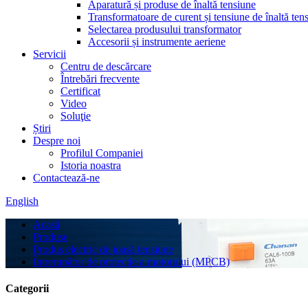
Aparatură și produse de înaltă tensiune
Transformatoare de curent și tensiune de înaltă ten
Selectarea produsului transformator
Accesorii și instrumente aeriene
Servicii
Centru de descărcare
Întrebări frecvente
Certificat
Video
Soluţie
Știri
Despre noi
Profilul Companiei
Istoria noastra
Contactează-ne
English
Acasă
Produse
Produs electric de joasă tensiune
Întrerupător de protecție a motorului (MPCB)
Categorii