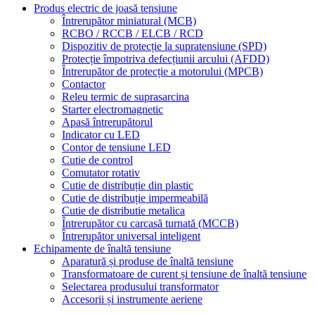
Produs electric de joasă tensiune
Întrerupător miniatural (MCB)
RCBO / RCCB / ELCB / RCD
Dispozitiv de protecție la supratensiune (SPD)
Protecție împotriva defecțiunii arcului (AFDD)
Întrerupător de protecție a motorului (MPCB)
Contactor
Releu termic de suprasarcina
Starter electromagnetic
Apasă întrerupătorul
Indicator cu LED
Contor de tensiune LED
Cutie de control
Comutator rotativ
Cutie de distribuție din plastic
Cutie de distribuție impermeabilă
Cutie de distributie metalica
Întrerupător cu carcasă turnată (MCCB)
Întrerupător universal inteligent
Echipamente de înaltă tensiune
Aparatură și produse de înaltă tensiune
Transformatoare de curent și tensiune de înaltă tensiune
Selectarea produsului transformator
Accesorii și instrumente aeriene