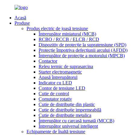
Acasă
Produse
Produs electric de joasă tensiune
Întrerupător miniatural (MCB)
RCBO / RCCB / ELCB / RCD
Dispozitiv de protecție la supratensiune (SPD)
Protecție împotriva defecțiunii arcului (AFDD)
Întrerupător de protecție a motorului (MPCB)
Contactor
Releu termic de suprasarcina
Starter electromagnetic
Apasă întrerupătorul
Indicator cu LED
Contor de tensiune LED
Cutie de control
Comutator rotativ
Cutie de distribuție din plastic
Cutie de distribuție impermeabilă
Cutie de distributie metalica
Întrerupător cu carcasă turnată (MCCB)
Întrerupător universal inteligent
Echipamente de înaltă tensiune