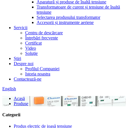
Aparatură și produse de înaltă tensiune
Transformatoare de curent și tensiune de înaltă
tensiune
Selectarea produsului transformator
Accesorii și instrumente aeriene
Servicii
Centru de descărcare
Întrebări frecvente
Certificat
Video
Soluţie
Știri
Despre noi
Profilul Companiei
Istoria noastra
Contactează-ne
English
Acasă
Produse
Categorii
Produs electric de joasă tensiune