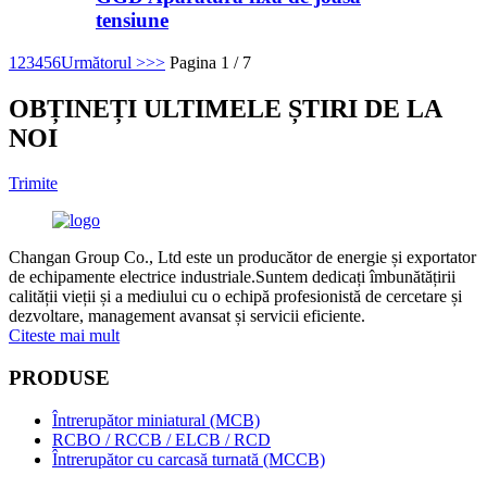
tensiune
1
2
3
4
5
6
Următorul >
>>
Pagina 1 / 7
OBȚINEȚI ULTIMELE ȘTIRI DE LA
NOI
Trimite
Changan Group Co., Ltd este un producător de energie și exportator
de echipamente electrice industriale.Suntem dedicați îmbunătățirii
calității vieții și a mediului cu o echipă profesionistă de cercetare și
dezvoltare, management avansat și servicii eficiente.
Citeste mai mult
PRODUSE
Întrerupător miniatural (MCB)
RCBO / RCCB / ELCB / RCD
Întrerupător cu carcasă turnată (MCCB)