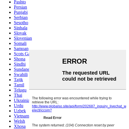
Pashto
Persian
Punjabi
Serbian
Sesotho
Sinhala
Slovak
Slovenian
Somali
Samoan
Scots Gaelic
Shona
Sindhi
Sundanese
Swahili
Tajik
Tamil
Telugu
Thai
Ukrainian
Urdu
Uzbek
Vietnamese
Welsh
Xhosa