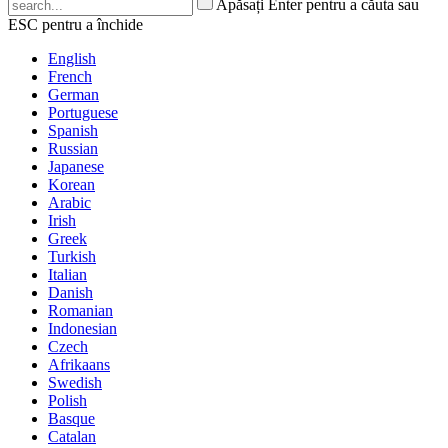
Apăsați Enter pentru a căuta sau
ESC pentru a închide
English
French
German
Portuguese
Spanish
Russian
Japanese
Korean
Arabic
Irish
Greek
Turkish
Italian
Danish
Romanian
Indonesian
Czech
Afrikaans
Swedish
Polish
Basque
Catalan