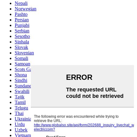
Nepali
Norwegian
Pashto
Persian
Punjabi
Serbian
Sesotho
Sinhala
Slovak
Slovenian
Somali
Samoan
Scots Gaelic
Shona
Sindhi
Sundanese
Swahili
Tajik
Tamil
Telugu
Thai
Ukrainian
Urdu
Uzbek
Vietnamese