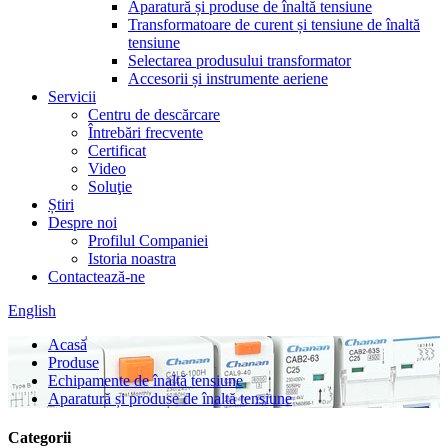
Aparatură și produse de înaltă tensiune
Transformatoare de curent și tensiune de înaltă
tensiune
Selectarea produsului transformator
Accesorii și instrumente aeriene
Servicii
Centru de descărcare
Întrebări frecvente
Certificat
Video
Soluţie
Știri
Despre noi
Profilul Companiei
Istoria noastra
Contactează-ne
English
Acasă
Produse
Echipamente de înaltă tensiune
Aparatură și produse de înaltă tensiune
Categorii