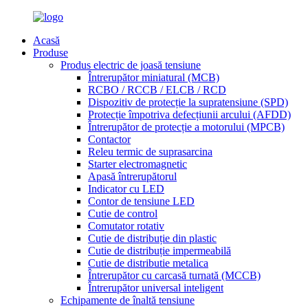
Acasă
Produse
Produs electric de joasă tensiune
Întrerupător miniatural (MCB)
RCBO / RCCB / ELCB / RCD
Dispozitiv de protecție la supratensiune (SPD)
Protecție împotriva defecțiunii arcului (AFDD)
Întrerupător de protecție a motorului (MPCB)
Contactor
Releu termic de suprasarcina
Starter electromagnetic
Apasă întrerupătorul
Indicator cu LED
Contor de tensiune LED
Cutie de control
Comutator rotativ
Cutie de distribuție din plastic
Cutie de distribuție impermeabilă
Cutie de distributie metalica
Întrerupător cu carcasă turnată (MCCB)
Întrerupător universal inteligent
Echipamente de înaltă tensiune