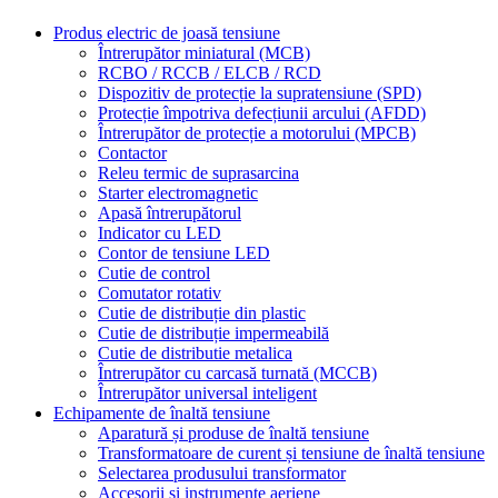
Produs electric de joasă tensiune
Întrerupător miniatural (MCB)
RCBO / RCCB / ELCB / RCD
Dispozitiv de protecție la supratensiune (SPD)
Protecție împotriva defecțiunii arcului (AFDD)
Întrerupător de protecție a motorului (MPCB)
Contactor
Releu termic de suprasarcina
Starter electromagnetic
Apasă întrerupătorul
Indicator cu LED
Contor de tensiune LED
Cutie de control
Comutator rotativ
Cutie de distribuție din plastic
Cutie de distribuție impermeabilă
Cutie de distributie metalica
Întrerupător cu carcasă turnată (MCCB)
Întrerupător universal inteligent
Echipamente de înaltă tensiune
Aparatură și produse de înaltă tensiune
Transformatoare de curent și tensiune de înaltă tensiune
Selectarea produsului transformator
Accesorii și instrumente aeriene