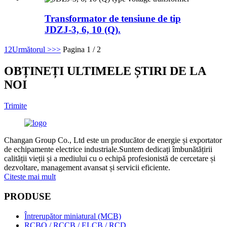
Transformator de tensiune de tip
JDZJ-3, 6, 10 (Q).
1
2
Următorul >
>>
Pagina 1 / 2
OBȚINEȚI ULTIMELE ȘTIRI DE LA
NOI
Trimite
Changan Group Co., Ltd este un producător de energie și exportator
de echipamente electrice industriale.Suntem dedicați îmbunătățirii
calității vieții și a mediului cu o echipă profesionistă de cercetare și
dezvoltare, management avansat și servicii eficiente.
Citeste mai mult
PRODUSE
Întrerupător miniatural (MCB)
RCBO / RCCB / ELCB / RCD